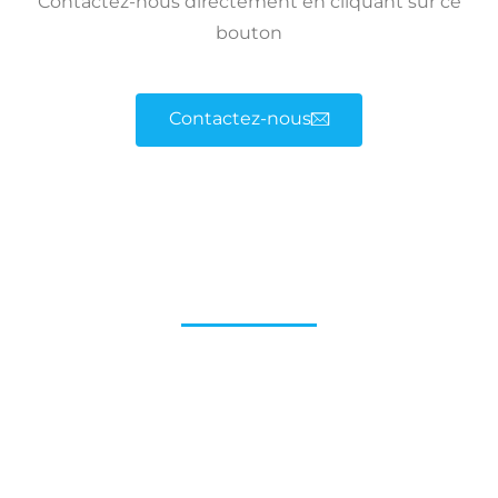
Contactez-nous directement en cliquant sur ce
bouton
Contactez-nous
Accueil
93 rue Joffre – 57185 Clouange
03 87 67 15 22
Nouveaux horaires à partir du 5 mai 2025
Du Lundi au Vendredi
De 8h30 à 12h et de 13h à 17h30